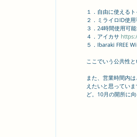
１．自由に使えるト
２．ミライロID使
３．24時間使用可
４．アイカサ 
https
５．Ibaraki FREE Wi-
ここでいう公共性と
また、営業時間内は
えたいと思っていま
ど。10月の開所に