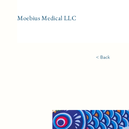
Moebius Medical LL
C
< Back