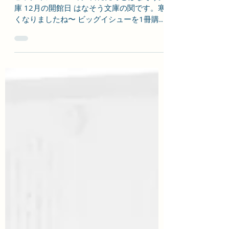
yseki6
2025年12月15日
読了時間: 1分
ビッグイシュー茶話会の
お知らせ
ビッグイシュー12月1日発売号とはなそう文
庫 12月の開館日 はなそう文庫の関です。寒
くなりましたね〜 ビッグイシューを1冊購入
して参加者同士でお話しするだけ、というゆ
るいイベント^^;、ビッグイシュー茶話会を
開催します！ ビッグイシュー茶話会 日時
2025年12月26日（金）14-15時ごろ 場所
はなそう文庫 茨城県水戸市南町1-4-22-
101 銀杏坂から水戸協同病院へ曲が
る交差点の角にあります。 事前予約不要・
参加費 500円（税込） 参加費は、はなそう
文庫に在庫している（だいたい1年分くらい
はあります）ビッグイシューから1冊選んで
購入していただく代金です。 以下のような