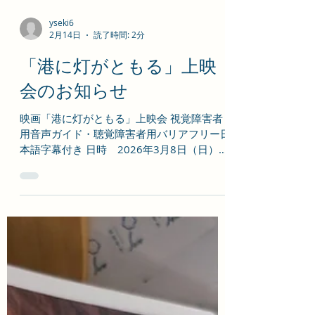
yseki6
2月14日
読了時間: 2分
「港に灯がともる」上映
会のお知らせ
映画「港に灯がともる」上映会 視覚障害者
用音声ガイド・聴覚障害者用バリアフリー日
本語字幕付き 日時 2026年3月8日（日）
下記の通り、2回上映します。（各回 定員
30名） 1回目 10:00-12:00 ／ 2
回目 13:10-13:10 場所 日立シビックセ
ンター 503会議室（日立市幸町1-21-1）
参加費 990円 各回終了後に感想をわかち