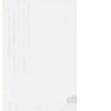
疑問がある方は、気軽に参加していただけた
ら嬉しいです。 ・ビッグイシューってどん
な雑誌？ ・はなそう文庫ってどんな場所？
車椅子を使用されている方や、視覚障害、聴
覚障害のある方も歓迎します！ のんびりと
お待ちしております。当日は19時まで開け
てますので、間に合わない方はゆっくりいら
っしゃってください。 ご不明な点などあり
ましたら、下記のLINE公式アカウントかメ
ー