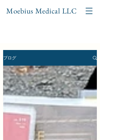
Moebius Medical LL
C
ブログ