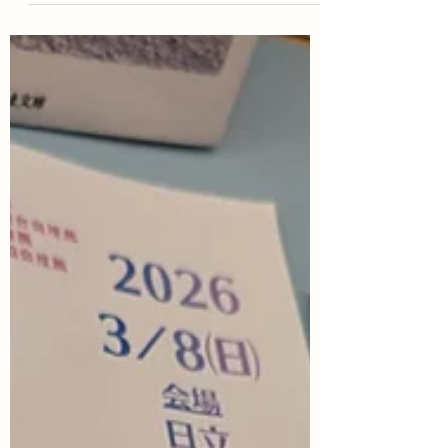
日（土）14-15時ごろ 場所 はなそう文庫
茨城県水戸市南町1-4-22-101 銀杏坂
から水戸協同病院へ曲がる交差点の角にあり
ます。 事前予約不要・参加費 無料 ビッグイ
シューを1冊選んで、その中の記事を紹介し
あいながら、参加者同士でゆるくお話しす
る、という会です。ビッグイシューは、購入
していただいても、持ち込んでも良いです
し、購入するのが負担だという方にはお貸し
することもできます。飲み物もセルフサービ
スですが、購入することも可能です。 ・ビ
ッグイシューってどんな雑誌？
https://www.bigissue.jp/ ・はなそう文庫っ
てどんな場所？ 上記のような疑問のある方
も、ちょっとお話ししたいという方も、お気
軽にお越しください。車椅子を使用されてい
る方や、視覚障害、聴覚障害のある方も歓迎
します！ のんびりとお待ちしております。
当日は土曜ですが17時まで開けてますの
で、間に合わない方はゆっくりいらっしゃっ