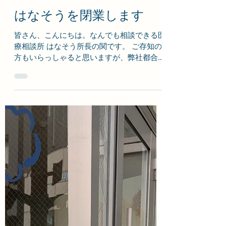
皆さん、こんにちは。はなそう文庫、所長の
関です。 一昨日、私一人になって初めての
オープン日には、最新号のビッグイシューを
買いに来てくださったオアシスファンの方
や、通りすがりの方、などが立ち寄ってくだ
さいました。 本日も、しばらくサボってし
まっていた手話の勉強をしながら、少し...
yseki6
2025年9月13日
読了時間: 1分
はなそうを閉業します
皆さん、こんにちは。なんでも相談できる医
療相談所 はなそう所長の関です。 ご存知の
方もいらっしゃると思いますが、弊社都合に
より、今月末で、はなそうでの医療相談・カ
ウンセリング事業は閉業することとしまし
た。 これまでのご支援に感謝いたしま
す。...