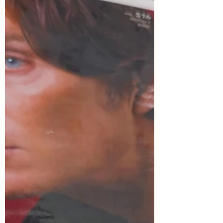
あう時間（30分くらい・自由参加）があり
ます。 主催 NPO法人茨城居場所研究会
（後援 日立市・日立市教育委員会） 上映
会参加申込フォームは こちら ----- はなそう
文庫の関です。 将来を想像するって、難し
いことです。 いま、東日本大震災から15
年。15年でもずいぶん経った気がするけ
ど、さらに15年経ったら？この映画は、阪
神淡路大震災の30年後を、ひとりの若い女
性とその家族を中心に描いていて、決して希
望だけではなく、逃げ場のない閉塞感にも満
たされています。でも、その中で何とか変わ
っていこうとする。主演の富田望生さんの感
情のこもった演技に心をつかまれ、そして、
揺さぶられます。...